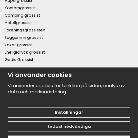
Vape grossist
Kontorsgrossist
Camping grossist
Hotellgrossist
Föreningsgrossisten
Tuggummi grossist
kakor grossist
Energidryck grossist
Godis Grossist
PRENUMERERA PÅ NYHETSBREVET FÖR VÅRA BÄSTA
Vi använder cookies
ERBJUDANDEN OCH NYHETER!
E-
Vi använder cookies för funktion på sidan, analys av
postadress
data och marknadsföring.
De uppgifter du matar in kommer endast användas till våra nyhetsbrev.
Inställningar
Endast nödvändiga