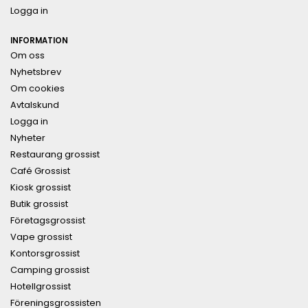
Logga in
INFORMATION
Om oss
Nyhetsbrev
Om cookies
Avtalskund
Logga in
Nyheter
Restaurang grossist
Café Grossist
Kiosk grossist
Butik grossist
Företagsgrossist
Vape grossist
Kontorsgrossist
Camping grossist
Hotellgrossist
Föreningsgrossisten