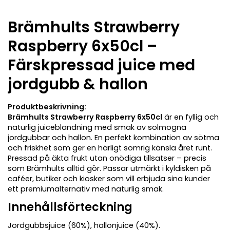
Brämhults Strawberry
Raspberry 6x50cl –
Färskpressad juice med
jordgubb & hallon
Produktbeskrivning:
Brämhults Strawberry Raspberry 6x50cl
är en fyllig och
naturlig juiceblandning med smak av solmogna
jordgubbar och hallon. En perfekt kombination av sötma
och friskhet som ger en härligt somrig känsla året runt.
Pressad på äkta frukt utan onödiga tillsatser – precis
som Brämhults alltid gör. Passar utmärkt i kyldisken på
caféer, butiker och kiosker som vill erbjuda sina kunder
ett premiumalternativ med naturlig smak.
Innehållsförteckning
Jordgubbsjuice (60%), hallonjuice (40%).