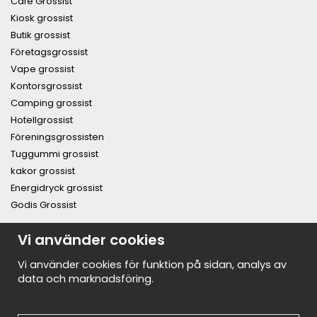
Café Grossist
Kiosk grossist
Butik grossist
Företagsgrossist
Vape grossist
Kontorsgrossist
Camping grossist
Hotellgrossist
Föreningsgrossisten
Tuggummi grossist
kakor grossist
Energidryck grossist
Godis Grossist
PRENUMERERA PÅ NYHETSBREVET FÖR VÅRA BÄSTA
Vi använder cookies
ERBJUDANDEN OCH NYHETER!
E-
Vi använder cookies för funktion på sidan, analys av
postadress
data och marknadsföring.
De uppgifter du matar in kommer endast användas till våra nyhetsbrev.