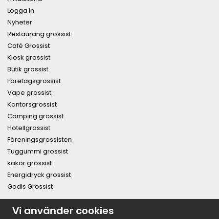
Logga in
Nyheter
Restaurang grossist
Café Grossist
Kiosk grossist
Butik grossist
Företagsgrossist
Vape grossist
Kontorsgrossist
Camping grossist
Hotellgrossist
Föreningsgrossisten
Tuggummi grossist
kakor grossist
Energidryck grossist
Godis Grossist
PRENUMERERA PÅ NYHETSBREVET FÖR VÅRA BÄSTA
Vi använder cookies
ERBJUDANDEN OCH NYHETER!