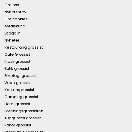
Om oss
Nyhetsbrev
Om cookies
Avtalskund
Logga in
Nyheter
Restaurang grossist
Café Grossist
Kiosk grossist
Butik grossist
Företagsgrossist
Vape grossist
Kontorsgrossist
Camping grossist
Hotellgrossist
Föreningsgrossisten
Tuggummi grossist
kakor grossist