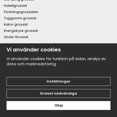
Hotellgrossist
Föreningsgrossisten
Tuggummi grossist
kakor grossist
Energidryck grossist
Godis Grossist
Vi använder cookies
PRENUMERERA PÅ NYHETSBREVET FÖR VÅRA BÄSTA
ERBJUDANDEN OCH NYHETER!
E-
Vi använder cookies för funktion på sidan, analys av
postadress
data och marknadsföring.
De uppgifter du matar in kommer endast användas till våra nyhetsbrev.
Inställningar
Endast nödvändiga
Okej
Drift & produktion:
Wikinggruppen