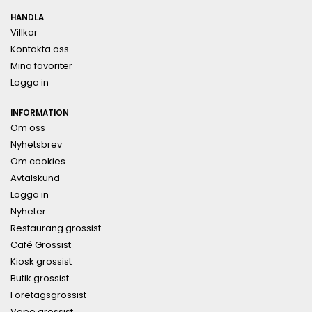
HANDLA
Villkor
Kontakta oss
Mina favoriter
Logga in
INFORMATION
Om oss
Nyhetsbrev
Om cookies
Avtalskund
Logga in
Nyheter
Restaurang grossist
Café Grossist
Kiosk grossist
Butik grossist
Företagsgrossist
Vape grossist