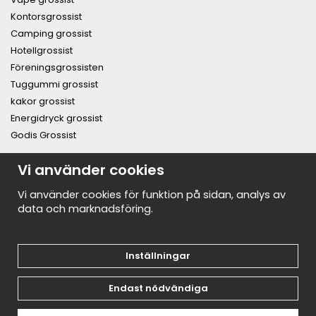
Kontorsgrossist
Camping grossist
Hotellgrossist
Föreningsgrossisten
Tuggummi grossist
kakor grossist
Energidryck grossist
Godis Grossist
Vi använder cookies
PRENUMERERA PÅ NYHETSBREVET FÖR VÅRA BÄSTA
ERBJUDANDEN OCH NYHETER!
E-
Vi använder cookies för funktion på sidan, analys av
postadress
data och marknadsföring.
De uppgifter du matar in kommer endast användas till våra nyhetsbrev.
Inställningar
Endast nödvändiga