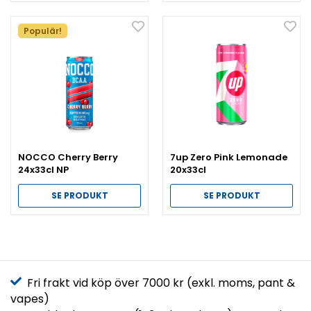
Populär!
NOCCO Cherry Berry
7up Zero Pink Lemonade
24x33cl NP
20x33cl
SE PRODUKT
SE PRODUKT
Fri frakt vid köp över 7000 kr (exkl. moms, pant &
vapes)