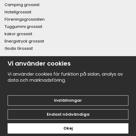
Camping grossist
Hotellgrossist
Föreningsgrossisten
Tuggummi grossist
kakor grossist
Energidryck grossist
Godis Grossist
PRENUMERERA PÅ NYHETSBREVET FÖR VÅRA BÄSTA
Vi använder cookies
ERBJUDANDEN OCH NYHETER!
E-
Vi använder cookies för funktion på sidan, analys av
postadress
data och marknadsföring.
De uppgifter du matar in kommer endast användas till våra nyhetsbrev.
Inställningar
Endast nödvändiga
Okej
Drift & produktion:
Wikinggruppen