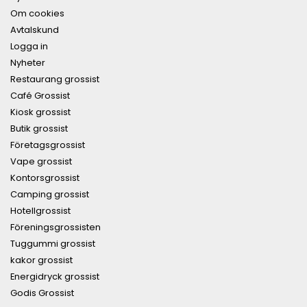
Om cookies
Avtalskund
Logga in
Nyheter
Restaurang grossist
Café Grossist
Kiosk grossist
Butik grossist
Företagsgrossist
Vape grossist
Kontorsgrossist
Camping grossist
Hotellgrossist
Föreningsgrossisten
Tuggummi grossist
kakor grossist
Energidryck grossist
Godis Grossist