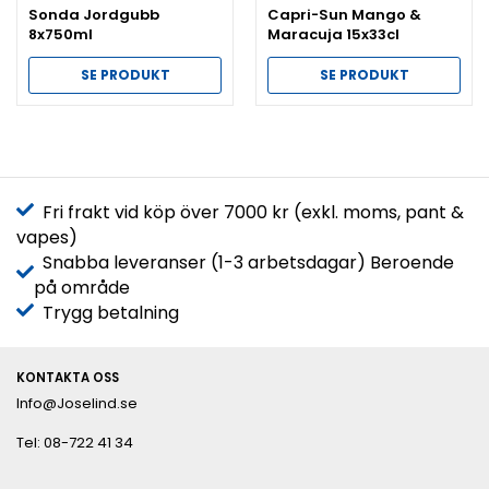
Sonda Jordgubb
Capri-Sun Mango &
8x750ml
Maracuja 15x33cl
SE PRODUKT
SE PRODUKT
Fri frakt vid köp över 7000 kr (exkl. moms, pant &
vapes)
Snabba leveranser (1-3 arbetsdagar) Beroende
på område
Trygg betalning
KONTAKTA OSS
Info@Joselind.se
Tel: 08-722 41 34