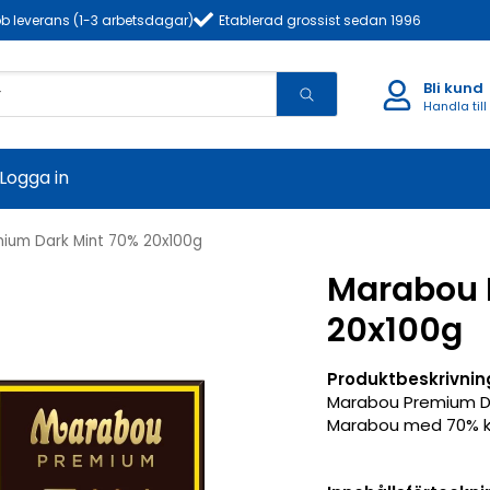
b leverans (1-3 arbetsdagar)
Etablerad grossist sedan 1996
Bli kund
Handla till
Logga in
ium Dark Mint 70% 20x100g
Marabou 
20x100g
Produktbeskrivnin
Marabou Premium Da
Marabou med 70% k