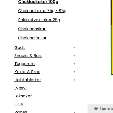
Chokladkakor 100g
Chokladkakor 75g - 85g
Enkla stycksaker 25g
Chokladaskar
Choklad Rullar
Godis
Snacks & Bars
Tuggummi
Kakor & Bröd
Halstabletter
Lypsyl
Leksaker
OCB
Spara s
Vapes