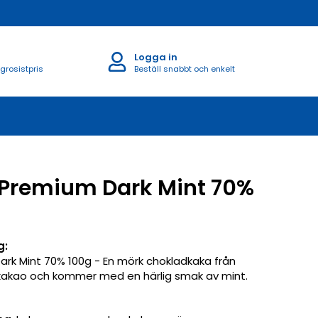
Logga in
 grosistpris
Beställ snabbt och enkelt
Premium Dark Mint 70%
g:
rk Mint 70% 100g - En mörk chokladkaka från
akao och kommer med en härlig smak av mint.