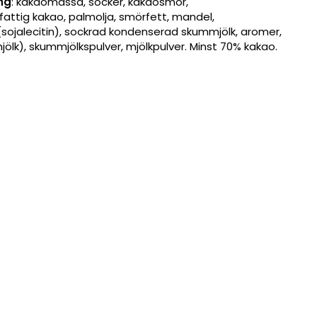
ng
: kakaomassa, socker, kakaosmör,
attig kakao, palmolja, smörfett, mandel,
ojalecitin), sockrad kondenserad skummjölk, aromer,
mjölk), skummjölkspulver, mjölkpulver. Minst 70% kakao.