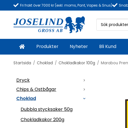
Fri frakt över 7000 kr (exkl. moms, Pant, Vapes & Snus)
Snab
Produkter
Nyheter
Bli Kund
Startsida
/
Choklad
/
Chokladkakor 100g
/
Marabou Prem
Dryck
Chips & Ostbågar
Choklad
Dubbla stycksaker 50g
Chokladkakor 200g