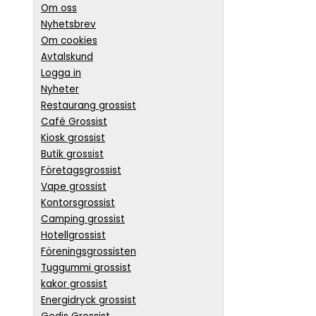
Om oss
Nyhetsbrev
Om cookies
Avtalskund
Logga in
Nyheter
Restaurang grossist
Café Grossist
Kiosk grossist
Butik grossist
Företagsgrossist
Vape grossist
Kontorsgrossist
Camping grossist
Hotellgrossist
Föreningsgrossisten
Tuggummi grossist
kakor grossist
Energidryck grossist