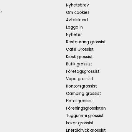
s
Nyhetsbrev
r
Om cookies
Avtalskund
Logga in
Nyheter
Restaurang grossist
Café Grossist
Kiosk grossist
Butik grossist
Företagsgrossist
Vape grossist
Kontorsgrossist
Camping grossist
Hotellgrossist
Föreningsgrossisten
Tuggummi grossist
kakor grossist
Energidryck grossist