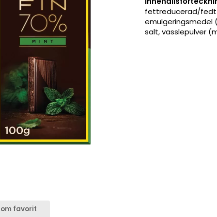
Innehållsförteckni
fettreducerad/fedtf
emulgeringsmedel (s
salt, vasslepulver (
om favorit