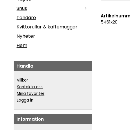
Snus
Artikelnumm
Tändare
5461x20
Kvittorullar & kaffemuggar
Nyheter
Hem
Handla
Villkor
Kontakta oss
Mina favoriter
Logga in
Information