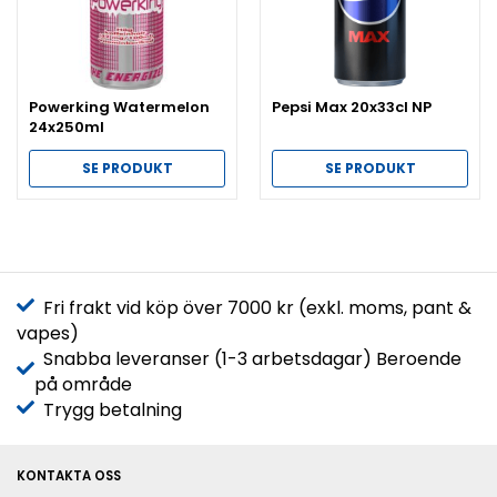
Powerking Watermelon
Pepsi Max 20x33cl NP
24x250ml
SE PRODUKT
SE PRODUKT
Fri frakt vid köp över 7000 kr (exkl. moms, pant &
vapes)
Snabba leveranser (1-3 arbetsdagar) Beroende
på område
Trygg betalning
KONTAKTA OSS