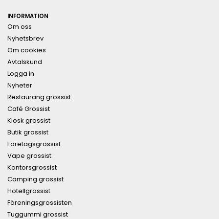
INFORMATION
Om oss
Nyhetsbrev
Om cookies
Avtalskund
Logga in
Nyheter
Restaurang grossist
Café Grossist
Kiosk grossist
Butik grossist
Företagsgrossist
Vape grossist
Kontorsgrossist
Camping grossist
Hotellgrossist
Föreningsgrossisten
Tuggummi grossist